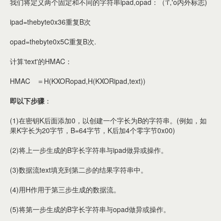
我们将定义两个固定和不同的字符串ipad,opad：（‘i','o内外标志)
ipad=thebyte0x36重复B次
opad=thebyte0x5C重复B次.
计算‘text'的HMAC：
HMAC ＝H(KXORopad,H(KXORipad,text))
即以下步骤
：
(1)在密钥K后面添加0，以创建一个字长为B的字符串。(例如，如
果K字长为20字节，B=64字节，K后加4个零字节0x00)
(2)将上一步生成的B字长字符串与ipad做异或操作。
(3)数据流text填充到第二步的结果字符串中。
(4)用H作用于第三步生成的数据流。
(5)将第一步生成的B字长字符串与opad做异或操作。