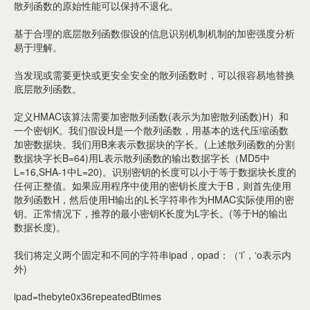
散列函数的原始性能可以保持不退化。
基于合理的底层散列函数假设的信息识别机制机制的加密强度分析
易于理解。
当发现或需要更快或更安全安全的散列函数时，可以很容易地替换
底层散列函数。
定义HMAC该算法需要加密散列函数(表示为加密散列函数)H）和
一个密钥K。我们假设H是一个散列函数，用基本的迭代压缩函数
加密数据块。我们用B来表示数据块的字长。(上述散列函数的分割
数据块字长B=64)用L表示散列函数的输出数据字长（MD5中
L=16,SHA-1中L=20)。识别密钥的长度可以小于等于数据块长度的
任何正整值。如果应用程序中使用的密钥长度大于B，则首先使用
散列函数H，然后使用H输出的L长字符串作为HMAC实际使用的密
钥。正常情况下，推荐的最小密钥K长度为L字长。(等于H的输出
数据长度)。
我们将定义两个固定和不同的字符串ipad，opad：（‘i’，‘o表示内
外)
ipad=thebyte0x36repeatedBtimes