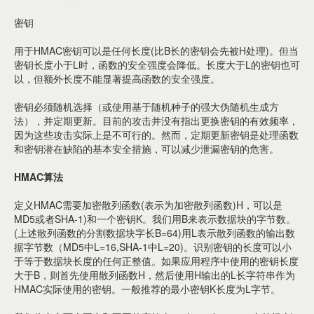
密钥
用于HMAC密钥可以是任何长度(比B长的密钥会先被H处理)。但当
密钥长度小于L时，函数的安全强度会降低。长度大于L的密钥也可
以，但额外长度不能显著提高函数的安全强度。
密钥必须随机选择（或使用基于随机种子的强大伪随机生成方
法），并定期更新。目前的攻击并没有指出更换密钥的有效频率，
因为这些攻击实际上是不可行的。然而，定期更新密钥是处理函数
和密钥潜在缺陷的基本安全措施，可以减少泄漏密钥的危害。
HMAC算法
定义HMAC需要加密散列函数(表示为加密散列函数)H，可以是
MD5或者SHA-1)和一个密钥K。我们用B来表示数据块的字节数。
(上述散列函数的分割数据块字长B=64)用L表示散列函数的输出数
据字节数（MD5中L=16,SHA-1中L=20)。识别密钥的长度可以小
于等于数据块长度的任何正整值。如果应用程序中使用的密钥长度
大于B，则首先使用散列函数H，然后使用H输出的L长字符串作为
HMAC实际使用的密钥。一般推荐的最小密钥K长度为L字节。