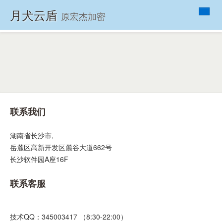
月犬云盾
原宏杰加密
首页
产品列表
VIP
资讯
帮助
联系我们
关于
联系我们
湖南省长沙市,
岳麓区高新开发区麓谷大道662号
长沙软件园A座16F
联系客服
技术QQ：345003417 （8:30-22:00）